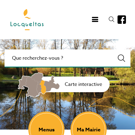
Aller
au
contenu
principal
Carte interactive
Menus
Ma Mairie