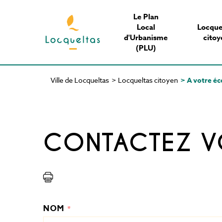
Aller
Le Plan
au
Local
Locque
contenu
d'Urbanisme
citoy
principal
(PLU)
Ville de Locqueltas
>
Locqueltas citoyen
>
A votre éc
Fil
d'Ariane
CONTACTEZ VO
NOM
*