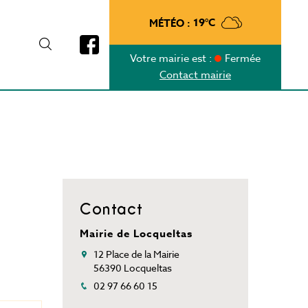
MÉTÉO :
19°C
Votre mairie est :
Fermée
Contact mairie
Contact
Mairie de Locqueltas
12 Place de la Mairie
56390 Locqueltas
02 97 66 60 15