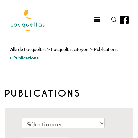
Aller
au
contenu
principal
Ville de Locqueltas
>
Locqueltas citoyen
>
Publications
Fil
>
Publications
d'Ariane
PUBLICATIONS