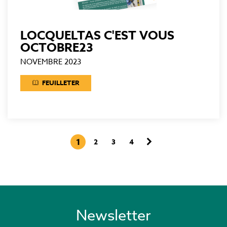
LOCQUELTAS C'EST VOUS
OCTOBRE23
NOVEMBRE 2023
FEUILLETER
Page
Page
1
Page
2
Page
3
Page
4
Pagination
courante
suivante
Newsletter