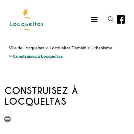
Aller
au
contenu
principal
Ville de Locqueltas
>
Locqueltas Demain
>
Urbanisme
Fil
>
Construisez à Locqueltas
d'Ariane
CONSTRUISEZ À
LOCQUELTAS