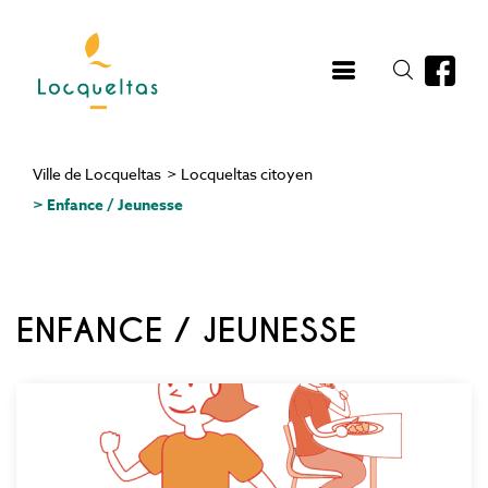
Aller
au
contenu
principal
Ville de Locqueltas
>
Locqueltas citoyen
Fil
>
Enfance / Jeunesse
d'Ariane
ENFANCE / JEUNESSE