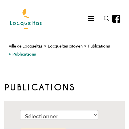
Aller
au
contenu
principal
Ville de Locqueltas
>
Locqueltas citoyen
>
Publications
Fil
>
Publications
d'Ariane
PUBLICATIONS