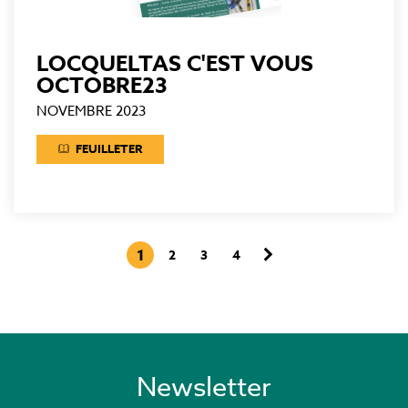
LOCQUELTAS C'EST VOUS
OCTOBRE23
NOVEMBRE 2023
FEUILLETER
Page
Page
1
Page
2
Page
3
Page
4
Pagination
courante
suivante
Newsletter