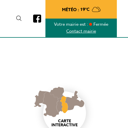
MÉTÉO :
19°C
Votre mairie est :
Fermée
Contact mairie
CARTE
INTERACTIVE