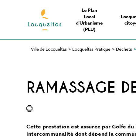
Aller
Le Plan
au
Local
Locque
contenu
d'Urbanisme
citoy
principal
(PLU)
Ville de Locqueltas
>
Locqueltas Pratique
>
Déchets
Fil
d'Ariane
RAMASSAGE D
Cette prestation est assurée par Golfe 
intercommunalité dont dépend la commun