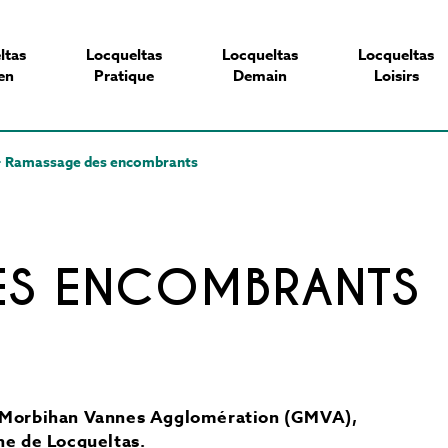
ltas
Locqueltas
Locqueltas
Locqueltas
en
Pratique
Demain
Loisirs
>
Ramassage des encombrants
ES ENCOMBRANTS
du Morbihan Vannes Agglomération (GMVA),
e de Locqueltas.