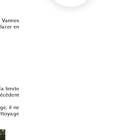
 Vannes
lacer en
a limite
récédent
e, il ne
nettoyage