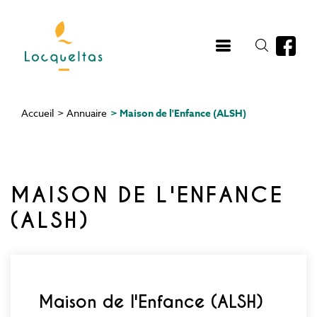
Aller
au
contenu
principal
Accueil
>
Annuaire
>
Maison de l'Enfance (ALSH)
Fil
d'Ariane
MAISON DE L'ENFANCE
(ALSH)
Maison de l'Enfance (ALSH)