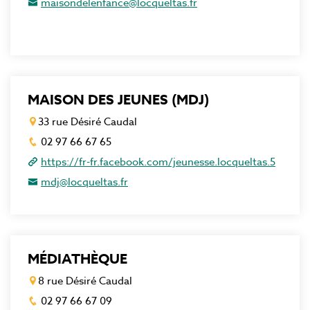
maisondelenfance@locqueltas.fr
MAISON DES JEUNES (MDJ)
33 rue Désiré Caudal
02 97 66 67 65
https://fr-fr.facebook.com/jeunesse.locqueltas.5
mdj@locqueltas.fr
MÉDIATHÈQUE
8 rue Désiré Caudal
02 97 66 67 09