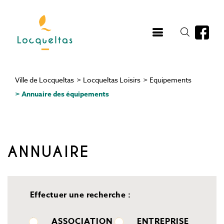
Aller
au
contenu
principal
Ville de Locqueltas
>
Locqueltas Loisirs
>
Equipements
Fil
>
Annuaire des équipements
d'Ariane
ANNUAIRE
Effectuer une recherche :
ASSOCIATION
ENTREPRISE