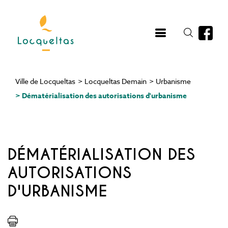
Aller
au
contenu
principal
Ville de Locqueltas
>
Locqueltas Demain
>
Urbanisme
Fil
>
Dématérialisation des autorisations d'urbanisme
d'Ariane
DÉMATÉRIALISATION DES
AUTORISATIONS
D'URBANISME